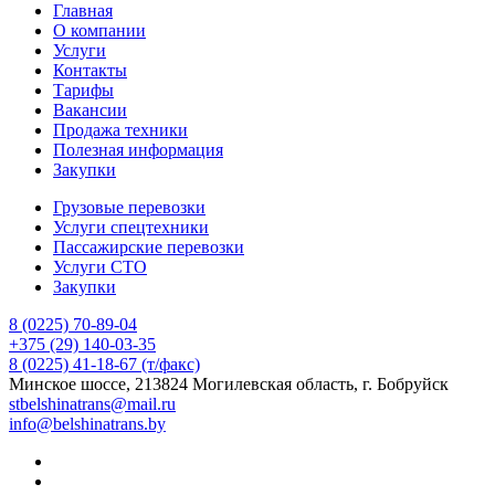
Главная
О компании
Услуги
Контакты
Тарифы
Вакансии
Продажа техники
Полезная информация
Закупки
Грузовые перевозки
Услуги спецтехники
Пассажирские перевозки
Услуги СТО
Закупки
8 (0225) 70-89-04
+375 (29) 140-03-35
8 (0225) 41-18-67 (т/факс)
Минское шоссе, 213824 Могилевская область, г. Бобруйск
stbelshinatrans@mail.ru
info@belshinatrans.by